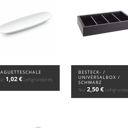
+ ZUR ANFRAGE
+ ZUR ANFRAGE
BAGUETTESCHALE
BESTECK- /
UNIVERSALBOX /
1,02
€
ur
Leihgrundpreis
SCHWARZ
2,50
€
Nur
Leihgrundpr