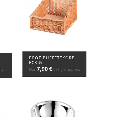
+ ZUR ANFRAGE
BROT-BUFFETTKORB
ECKIG
7,90
€
Nur
Leihgrundpreis
eis