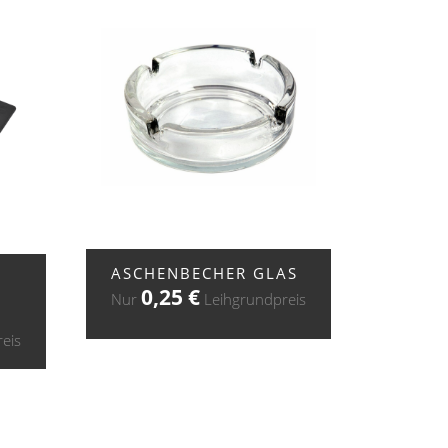
+ ZUR ANFRAGE
ASCHENBECHER GLAS
0,25
€
Nur
Leihgrundpreis
eis