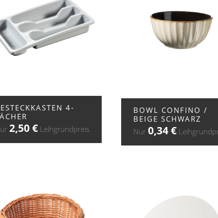
+ ZUR ANFRAGE
+ ZUR ANFRAGE
ESTECKKASTEN 4-
BOWL CONFINO /
FÄCHER
BEIGE SCHWARZ
2,50
€
0,34
€
ur
Leihgrundpreis
Nur
Leihgrundpr