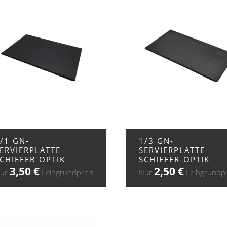
+ ZUR ANFRAGE
+ ZUR ANFRAGE
/1 GN-
1/3 GN-
ERVIERPLATTE
SERVIERPLATTE
CHIEFER-OPTIK
SCHIEFER-OPTIK
3,50
€
2,50
€
ur
Leihgrundpreis
Nur
Leihgrundpr