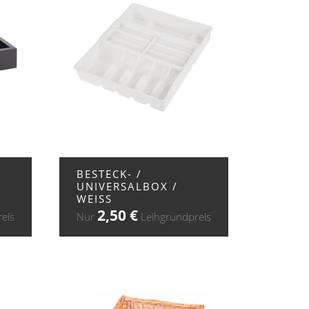
+ ZUR ANFRAGE
BESTECK- /
UNIVERSALBOX /
WEISS
2,50
€
eis
Nur
Leihgrundpreis