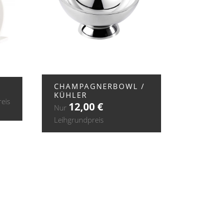
+ ZUR ANFRAGE
CHAMPAGNERBOWL /
KÜHLER
eis
12,00
€
Nur
Leihgrundpreis