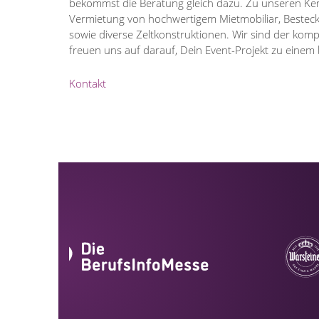
bekommst die Beratung gleich dazu. Zu unseren Ke
Vermietung von hochwertigem Mietmobiliar, Besteck
sowie diverse Zeltkonstruktionen. Wir sind der kom
freuen uns auf darauf, Dein Event-Projekt zu eine
Kontakt
Use
the
left
and
right