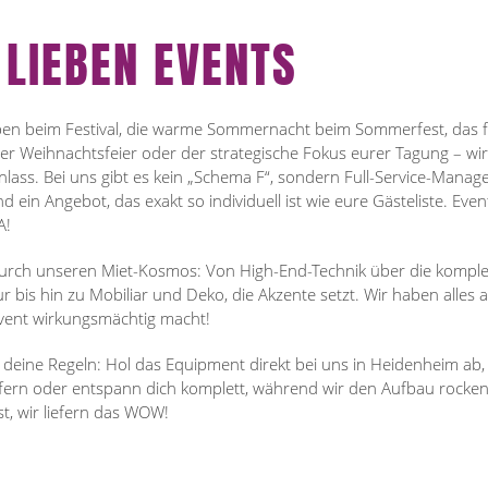
 LIEBEN EVENTS
en beim Festival, die warme Sommernacht beim Sommerfest, das fe
er Weihnachtsfeier oder der strategische Fokus eurer Tagung – wi
nlass. Bei uns gibt es kein „Schema F“, sondern Full-Service-Mana
d ein Angebot, das exakt so individuell ist wie eure Gästeliste. Even
A!
 durch unseren Miet-Kosmos: Von High-End-Technik über die komple
ur bis hin zu Mobiliar und Deko, die Akzente setzt. Wir haben alles a
vent wirkungsmächtig macht!
 deine Regeln: Hol das Equipment direkt bei uns in Heidenheim ab, l
fern oder entspann dich komplett, während wir den Aufbau rocken
t, wir liefern das WOW!