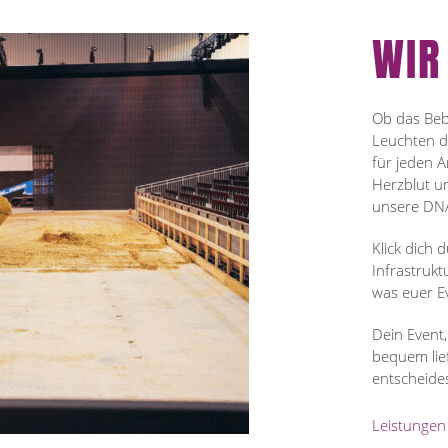
WIR
Ob das Beb
Leuchten d
für jeden A
Herzblut un
unsere DN
Klick dich
Infrastrukt
was euer E
Dein Event,
bequem lie
entscheides
Leistungen