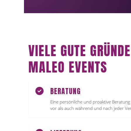
arrow
keys
to
access
the
carousel
navigation
VIELE GUTE GRÜNDE
buttons
MALEO EVENTS
BERATUNG
Eine persönliche und proaktive Beratung
vor als auch während und nach jeder Ver