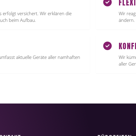
FLEXI
erfolgt versichert. Wir erklären die
Wir reag
uch beim Aufbau.
ändern. 
KONF
umfasst aktuelle Geräte aller namhaften
Wir küm
aller Ge