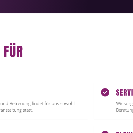
 FÜR
SERV
 und Betreuung findet für uns sowohl
Wir sorg
anstaltung statt.
Beratung