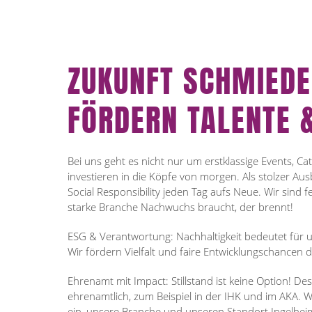
ZUKUNFT SCHMIEDE
FÖRDERN TALENTE &
Bei uns geht es nicht nur um erstklassige Events, C
investieren in die Köpfe von morgen. Als stolzer Au
Social Responsibility jeden Tag aufs Neue. Wir sind 
starke Branche Nachwuchs braucht, der brennt!
ESG & Verantwortung: Nachhaltigkeit bedeutet für un
Wir fördern Vielfalt und faire Entwicklungschancen d
Ehrenamt mit Impact: Stillstand ist keine Option! De
ehrenamtlich, zum Beispiel in der IHK und im AKA. Wi
ein, unsere Branche und unseren Standort Ingelhe