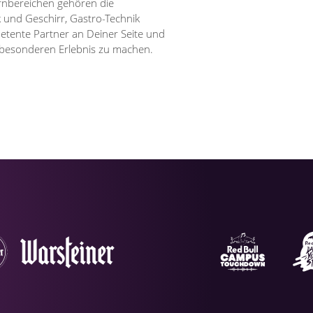
rnbereichen gehören die
 und Geschirr, Gastro-Technik
petente Partner an Deiner Seite und
m besonderen Erlebnis zu machen.