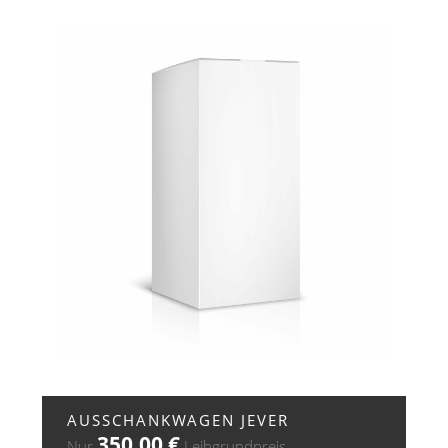
+ ZUR ANFRAGE
AUSSCHANKWAGEN JEVER
350,00
€
Nur
Leihgrundpreis