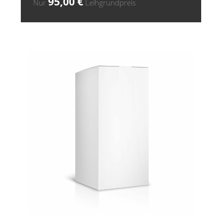
95,00
€
Nur
Leihgrundpreis