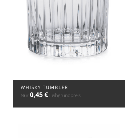
+ ZUR ANFRAGE
WHISKY TUMBLER
0,45
€
Nur
Leihgrundpreis