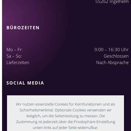
55262 Ingelheim
BÜROZEITEN
Mo – Fr:
9:00 – 16:30 Uhr
Sa – So:
Geschlossen
Lieferzeiten
Nach Absprache
SOCIAL MEDIA
Wir nutzen essenzielle Cookies für Kernfunktionen und als
Sicherheitsmerkmal. Optionale Cookies verwenden wir
lediglich, um die Seitenleistung zu messen. Die
Zustimmung ist jederzeit über die Privatsphäre-Einstellung
unten links auf jeder Seite widerrufbar.