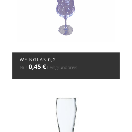
+ ZUR ANFRAGE
WEINGLAS 0,2
0,45
€
Nur
Leihgrundpreis