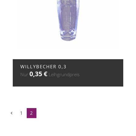
+ ZUR ANFRAGE
WILLYBECHER 0,3
0,35
€
Nur
Leihgrundpreis
Vorheriger
Seite
Seite
1
2