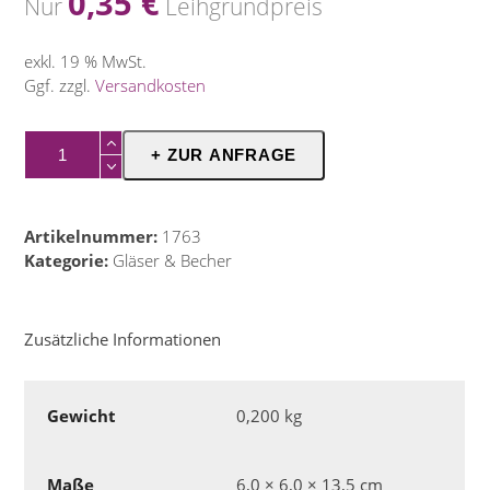
0,35
€
Nur
Leihgrundpreis
exkl. 19 % MwSt.
Ggf. zzgl.
Versandkosten
Willy
+ ZUR ANFRAGE
Glas
0,2
Menge
Artikelnummer:
1763
Kategorie:
Gläser & Becher
Zusätzliche Informationen
Gewicht
0,200 kg
Maße
6,0 × 6,0 × 13,5 cm