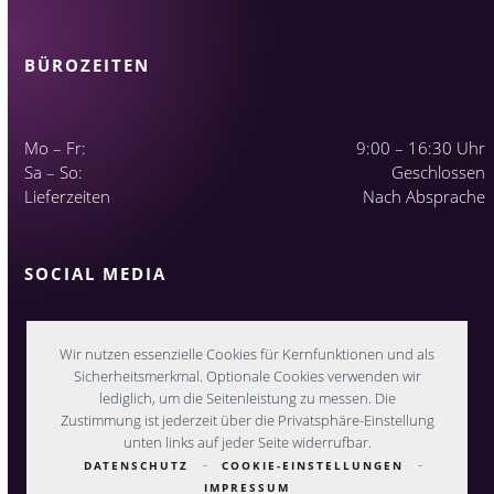
BÜROZEITEN
Mo – Fr:
9:00 – 16:30 Uhr
Sa – So:
Geschlossen
Lieferzeiten
Nach Absprache
SOCIAL MEDIA
Wir nutzen essenzielle Cookies für Kernfunktionen und als
Sicherheitsmerkmal. Optionale Cookies verwenden wir
lediglich, um die Seitenleistung zu messen. Die
Zustimmung ist jederzeit über die Privatsphäre-Einstellung
unten links auf jeder Seite widerrufbar.
-
-
DATENSCHUTZ
COOKIE-EINSTELLUNGEN
IMPRESSUM