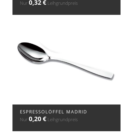
0,32
€
Nur
Leihgrundpreis
+ ZUR ANFRAGE
ESPRESSOLÖFFEL MADRID
0,20
€
Nur
Leihgrundpreis