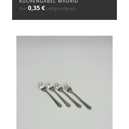
KUCHENGABEL MADRID
0,35
€
Nur
Leihgrundpreis