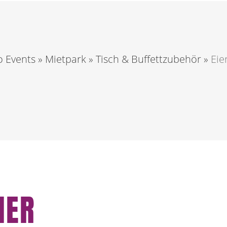
 Events
»
Mietpark
»
Tisch & Buffettzubehör
»
Eie
HER