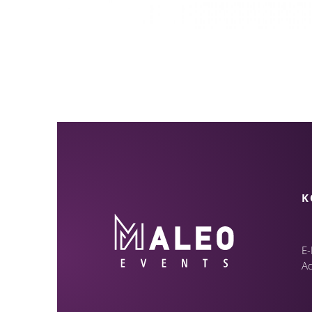
K
E-
A