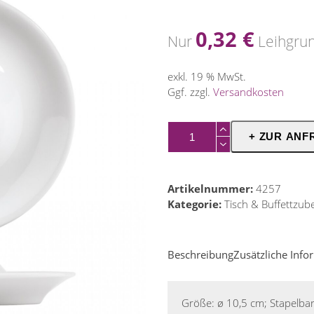
0,32
€
Nur
Leihgru
exkl. 19 % MwSt.
Ggf. zzgl.
Versandkosten
Eierbecher
+ ZUR ANF
Menge
Artikelnummer:
4257
Kategorie:
Tisch & Buffettzub
Beschreibung
Zusätzliche Inf
Größe: ø 10,5 cm; Stapelbar;