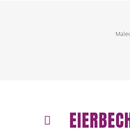
Maleo
EIERBEC