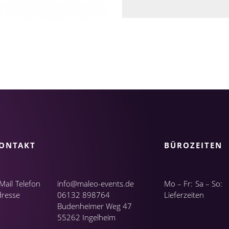
ONTAKT
BÜROZEITEN
Mail
Telefon
info@maleo-events.de
Mo – Fr:
Sa – So:
dresse
06132 898764
Lieferzeiten
Budenheimer Weg 47
55262 Ingelheim