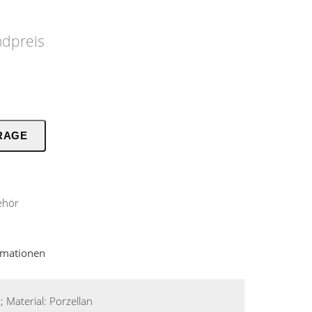
ndpreis
RAGE
ehör
ormationen
 Material: Porzellan