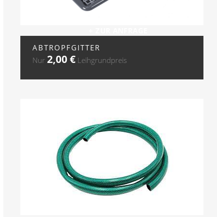
+ ZUR ANFRAGE
ABTROPFGITTER
2,00
€
Nur
Leihgrundpreis