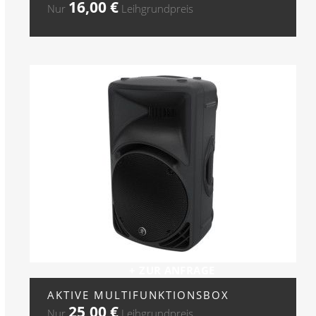
16,00
€
Nur
Leihgrundpreis
+ ZUR ANFRAGE
AKTIVE MULTIFUNKTIONSBOX
25,00
€
Nur
Leihgrundpreis