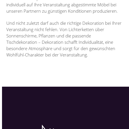
individuell auf Ihre Veranstaltung abgestimmte Möbel bei
unseren Partnern zu günstigen Konditionen produzieren.
Und nicht zuletzt darf auch die richtige Dekoration bei Ihrer
Veranstaltung nicht fehlen. Von Lichterketten über
Sonnenschirme, Pflanzen und die passende
Tischdekoration – Dekoration schafft Individualität, eine
besondere Atmosphäre und sorgt für den gewünschten
Wohlfühl-Charakter bei der Veranstaltung.