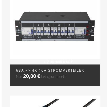
+ ZUR ANFRAGE
63A –> 4X 16A STROMVERTEILER
20,00
€
Nur
Leihgrundpreis