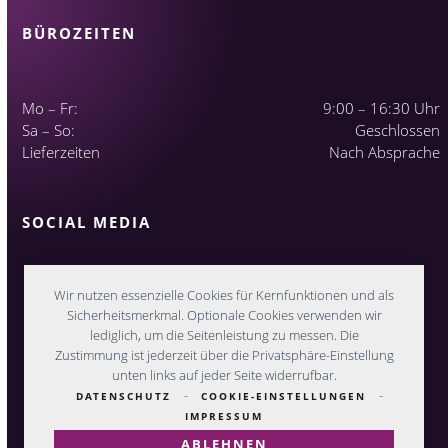
BÜROZEITEN
Mo – Fr:
9:00 – 16:30 Uhr
Sa – So:
Geschlossen
Lieferzeiten
Nach Absprache
SOCIAL MEDIA
Wir nutzen essenzielle Cookies für Kernfunktionen und als
Sicherheitsmerkmal. Optionale Cookies verwenden wir
lediglich, um die Seitenleistung zu messen. Die
Zustimmung ist jederzeit über die Privatsphäre-Einstellung
unten links auf jeder Seite widerrufbar.
-
-
DATENSCHUTZ
COOKIE-EINSTELLUNGEN
IMPRESSUM
ABLEHNEN