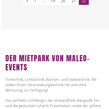
Vorheriger
Seite
Seite
Seite
Seite
Seite
1
…
19
20
21
22
DER MIETPARK VON MALEO-
EVENTS
Tontechnik, Lichttechnik, Bühnen- und Videotechnik: Wir
stellen Ihnen Veranstaltungstechnik mit und ohne
Betreuung zur Verfügung!
Das perfekte Lichtdesign, der einwandfreie, klangvolle Ton
und die gestochen scharfe Präsentation, sowie der sichere