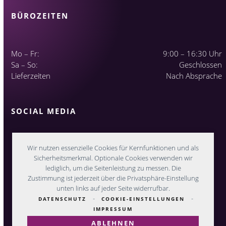
BÜROZEITEN
Mo – Fr:
9:00 – 16:30 Uhr
Sa – So:
Geschlossen
Lieferzeiten
Nach Absprache
SOCIAL MEDIA
Wir nutzen essenzielle Cookies für Kernfunktionen und als
Sicherheitsmerkmal. Optionale Cookies verwenden wir
lediglich, um die Seitenleistung zu messen. Die
Zustimmung ist jederzeit über die Privatsphäre-Einstellung
unten links auf jeder Seite widerrufbar.
-
-
DATENSCHUTZ
COOKIE-EINSTELLUNGEN
IMPRESSUM
ABLEHNEN