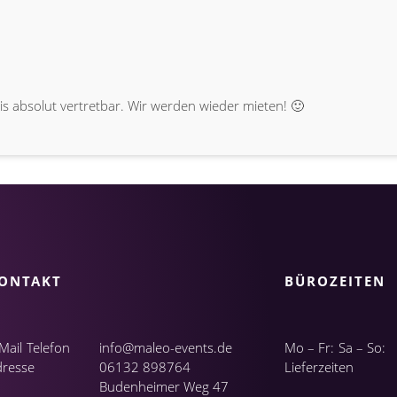
s absolut vertretbar. Wir werden wieder mieten! 🙂
ONTAKT
BÜROZEITEN
Mail
Telefon
info@maleo-events.de
Mo – Fr:
Sa – So:
dresse
06132 898764
Lieferzeiten
Budenheimer Weg 47