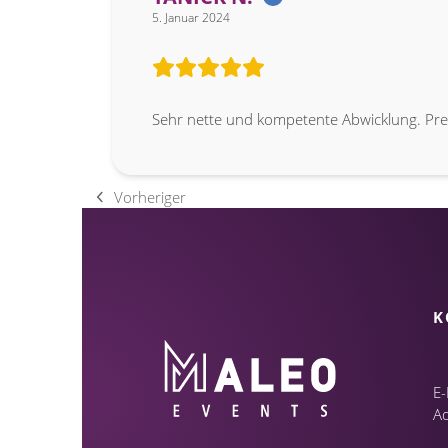
5. Januar 2024
Sehr nette und kompetente Abwicklung. Prei
Vorheriger
vorheriger
Beitrag:
K
E-
A