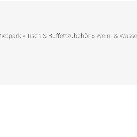
ietpark
»
Tisch & Buffettzubehör
»
Wein- & Wasse