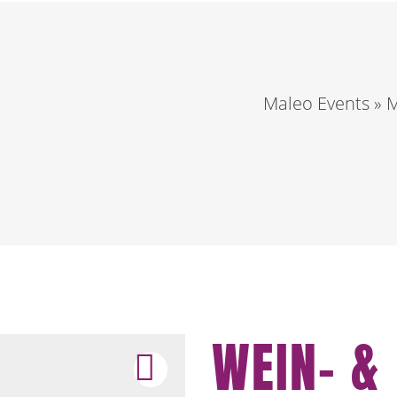
Maleo Events
»
M
WEIN- &