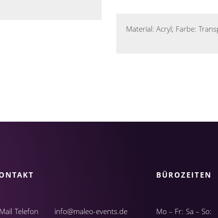
Material: Acryl; Farbe: Tra
ONTAKT
BÜROZEITEN
Mail
Telefon
info@maleo-events.de
Mo – Fr:
Sa – So: