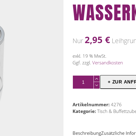
WASSER
2,95
€
Nur
Leihgru
exkl. 19 % MwSt.
Ggf. zzgl.
Versandkosten
Wein-
+ ZUR ANF
&
Wasserkühler
Menge
Artikelnummer:
4276
Kategorie:
Tisch & Buffettzub
Beschreibung
Zusätzliche Inf