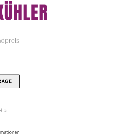
KÜHLER
ndpreis
RAGE
ehör
ormationen