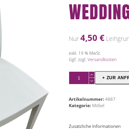
WEDDING
4,50
€
Nur
Leihgru
exkl. 19 % MwSt.
Ggf. zzgl.
Versandkosten
Stuhl
+ ZUR ANF
New
White
-
Artikelnummer:
4887
Wedding
Kategorie:
Möbel
Chair-
Menge
Zusätzliche Informationen