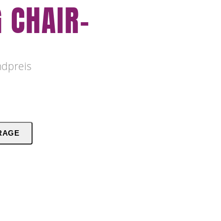
 CHAIR-
ndpreis
RAGE