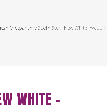
nts
»
Mietpark
»
Möbel
»
Stuhl New White -Wedding
EW WHITE -