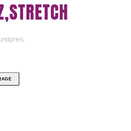
,STRETCH
undpreis
RAGE