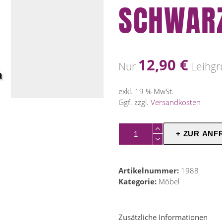
SCHWARZ
12,90
€
Nur
Leihgr
exkl. 19 % MwSt.
Ggf. zzgl.
Versandkosten
Stehtischhusse
+ ZUR ANF
schwarz,stretch
Menge
Artikelnummer:
1988
Kategorie:
Möbel
Zusätzliche Informationen