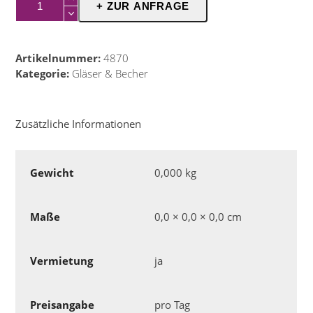
+ ZUR ANFRAGE
0,1l
Glasserie
Amsterdam
Artikelnummer:
4870
Menge
Kategorie:
Gläser & Becher
Zusätzliche Informationen
Gewicht
0,000 kg
Maße
0,0 × 0,0 × 0,0 cm
Vermietung
ja
Preisangabe
pro Tag