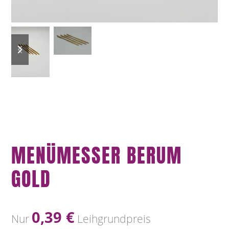
previous
next
slide
slide
MENÜMESSER BERUM
GOLD
0,39
€
Nur
Leihgrundpreis