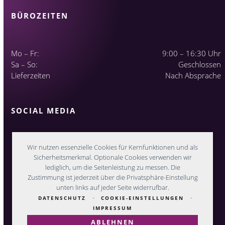
BÜROZEITEN
Mo – Fr:
9:00 – 16:30 Uhr
Sa – So:
Geschlossen
Lieferzeiten
Nach Absprache
SOCIAL MEDIA
Wir nutzen essenzielle Cookies für Kernfunktionen und als
Sicherheitsmerkmal. Optionale Cookies verwenden wir
lediglich, um die Seitenleistung zu messen. Die
Zustimmung ist jederzeit über die Privatsphäre-Einstellung
unten links auf jeder Seite widerrufbar.
-
-
DATENSCHUTZ
COOKIE-EINSTELLUNGEN
IMPRESSUM
ABLEHNEN