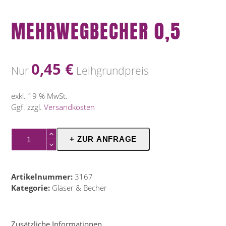
MEHRWEGBECHER 0,5
0,45
€
Nur
Leihgrundpreis
exkl. 19 % MwSt.
Ggf. zzgl.
Versandkosten
Mehrwegbecher
+ ZUR ANFRAGE
0,5
Menge
Artikelnummer:
3167
Kategorie:
Gläser & Becher
Zusätzliche Informationen