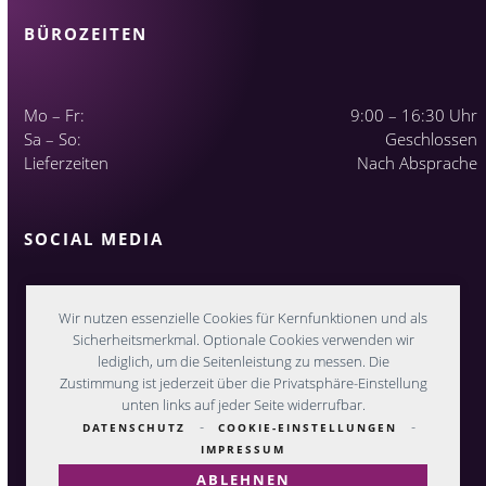
BÜROZEITEN
Mo – Fr:
9:00 – 16:30 Uhr
Sa – So:
Geschlossen
Lieferzeiten
Nach Absprache
SOCIAL MEDIA
Wir nutzen essenzielle Cookies für Kernfunktionen und als
Sicherheitsmerkmal. Optionale Cookies verwenden wir
lediglich, um die Seitenleistung zu messen. Die
Zustimmung ist jederzeit über die Privatsphäre-Einstellung
unten links auf jeder Seite widerrufbar.
-
-
DATENSCHUTZ
COOKIE-EINSTELLUNGEN
IMPRESSUM
ABLEHNEN