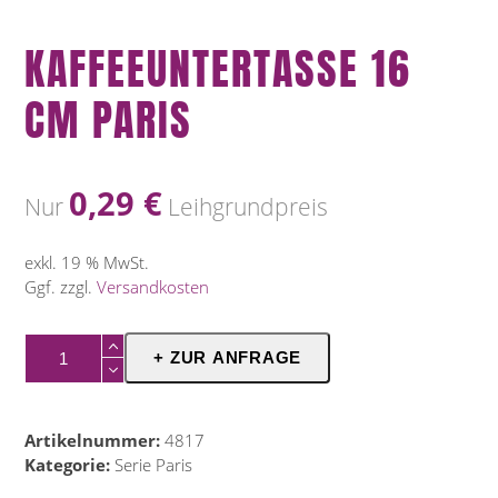
KAFFEEUNTERTASSE 16
CM PARIS
0,29
€
Nur
Leihgrundpreis
exkl. 19 % MwSt.
Ggf. zzgl.
Versandkosten
Kaffeeuntertasse
+ ZUR ANFRAGE
16
cm
Paris
Artikelnummer:
4817
Menge
Kategorie:
Serie Paris