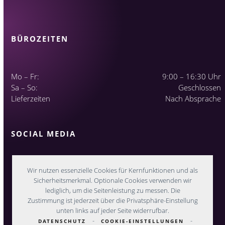
BÜROZEITEN
Mo – Fr:
9:00 – 16:30 Uhr
Sa – So:
Geschlossen
Lieferzeiten
Nach Absprache
SOCIAL MEDIA
Wir nutzen essenzielle Cookies für Kernfunktionen und als
Sicherheitsmerkmal. Optionale Cookies verwenden wir
lediglich, um die Seitenleistung zu messen. Die
Zustimmung ist jederzeit über die Privatsphäre-Einstellung
unten links auf jeder Seite widerrufbar.
-
-
DATENSCHUTZ
COOKIE-EINSTELLUNGEN