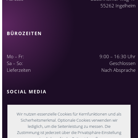
55262 Ingelheim
BÜROZEITEN
Mo – Fr:
9:00 – 16:30 Uhr
Sa – So:
Geschlossen
Lieferzeiten
Nach Absprache
SOCIAL MEDIA
Wir nutzen essenzielle Cookies für Kernfunktionen und als
Sicherheitsmerkmal. Optionale Cookies verwenden wir
lediglich, um die Seitenleistung zu messen. Die
Zustimmung ist jederzeit über die Privatsphäre-Einstellung