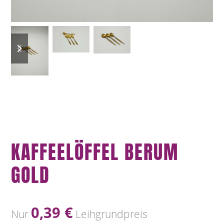
previous
next
slide
slide
KAFFEELÖFFEL BERUM
GOLD
0,39
€
Nur
Leihgrundpreis