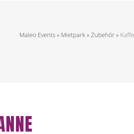
Maleo Events
»
Mietpark
»
Zubehör
»
Kaff
ANNE