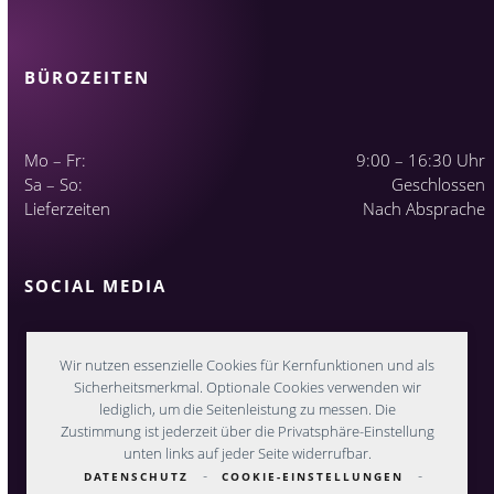
BÜROZEITEN
Mo – Fr:
9:00 – 16:30 Uhr
Sa – So:
Geschlossen
Lieferzeiten
Nach Absprache
SOCIAL MEDIA
Wir nutzen essenzielle Cookies für Kernfunktionen und als
Sicherheitsmerkmal. Optionale Cookies verwenden wir
lediglich, um die Seitenleistung zu messen. Die
Zustimmung ist jederzeit über die Privatsphäre-Einstellung
unten links auf jeder Seite widerrufbar.
-
-
DATENSCHUTZ
COOKIE-EINSTELLUNGEN