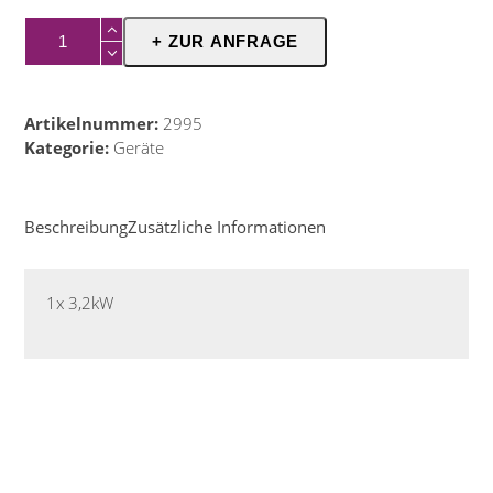
Fritteuse
+ ZUR ANFRAGE
1x
5,5l
Schuko
Artikelnummer:
2995
Menge
Kategorie:
Geräte
Beschreibung
Zusätzliche Informationen
1x 3,2kW