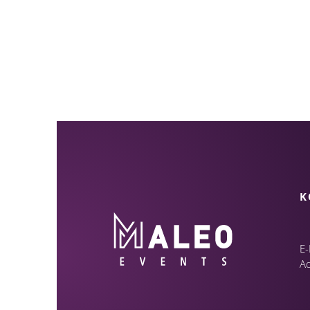
K
E-
A