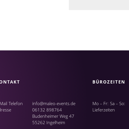
ONTAKT
BÜROZEITEN
Mail
Telefon
info@maleo-events.de
Mo – Fr:
Sa – So:
dresse
06132 898764
Lieferzeiten
Budenheimer Weg 47
55262 Ingelheim