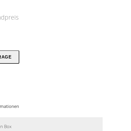
ndpreis
RAGE
ormationen
on Box