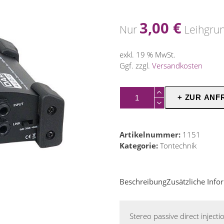
3,00
€
Nur
Leihgru
exkl. 19 % MwSt.
Ggf. zzgl.
Versandkosten
DI-
+ ZUR ANF
Box
PDI-
200
Artikelnummer:
1151
Menge
Kategorie:
Tontechnik
Beschreibung
Zusätzliche Inf
Stereo passive direct injecti