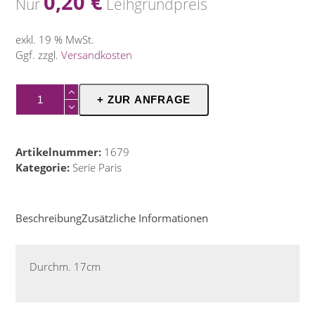
0,20
€
Nur
Leihgrundpreis
exkl. 19 % MwSt.
Ggf. zzgl.
Versandkosten
Teller
+ ZUR ANFRAGE
weiß
klein
Menge
Artikelnummer:
1679
Kategorie:
Serie Paris
Beschreibung
Zusätzliche Informationen
Durchm. 17cm