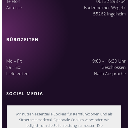
Telefon
06132 898764
Adresse
Budenheimer Weg 47
55262 Ingelheim
BÜROZEITEN
Mo – Fr:
9:00 – 16:30 Uhr
Sa – So:
Geschlossen
Lieferzeiten
Nach Absprache
SOCIAL MEDIA
Wir nutzen essenzielle Cookies für Kernfunktionen und als
Sicherheitsmerkmal. Optionale Cookies verwenden wir
lediglich, um die Seitenleistung zu messen. Die