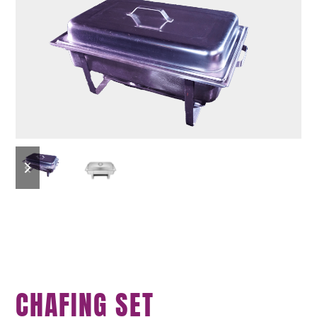
previous
next
slide
slide
CHAFING SET