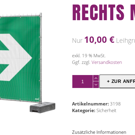
RECHTS 
10,00
€
Nur
Leihgr
exkl. 19 % MwSt.
Ggf. zzgl.
Versandkosten
Banner
+ ZUR ANF
Notausgang
Rechts
Mesh
Artikelnummer:
3198
Menge
Kategorie:
Sicherheit
Zusätzliche Informationen