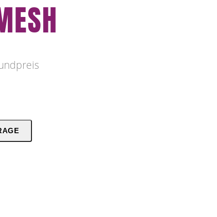
MESH
undpreis
RAGE