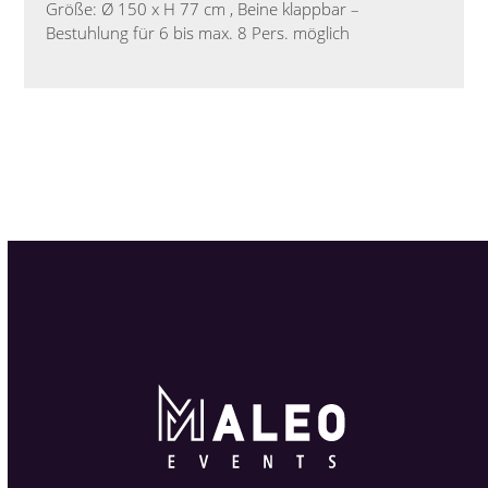
Größe: Ø 150 x H 77 cm , Beine klappbar –
Bestuhlung für 6 bis max. 8 Pers. möglich