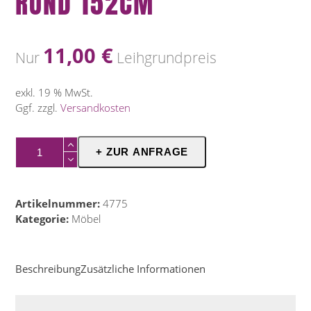
RUND 152CM
11,00
€
Nur
Leihgrundpreis
exkl. 19 % MwSt.
Ggf. zzgl.
Versandkosten
Banketttisch
+ ZUR ANFRAGE
Classic,
rund
152cm
Artikelnummer:
4775
Menge
Kategorie:
Möbel
Beschreibung
Zusätzliche Informationen