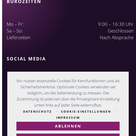
BÜROZEITEN
Mo – Fr:
9:00 – 16:30 Uhr
Sa – So:
Geschlossen
Lieferzeiten
Nach Absprache
SOCIAL MEDIA
Wir nutzen essenzielle Cookies für Kernfunktionen und als
Sicherheitsmerkmal. Optionale Cookies verwenden wir
lediglich, um die Seitenleistung zu messen. Die
Zustimmung ist jederzeit über die Privatsphäre-Einstellung
unten links auf jeder Seite widerrufbar.
-
-
DATENSCHUTZ
COOKIE-EINSTELLUNGEN
IMPRESSUM
ABLEHNEN