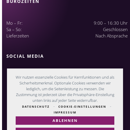
BÜROZEITEN
Mo – Fr:
9:00 – 16:30 Uhr
Sa – So:
Geschlossen
Lieferzeiten
Nach Absprache
SOCIAL MEDIA
Wir nutzen essenzielle Cookies für Kernfunktionen und als
Sicherheitsmerkmal. Optionale Cookies verwenden wir
lediglich, um die Seitenleistung zu messen. Die
Zustimmung ist jederzeit über die Privatsphäre-Einstellung
unten links auf jeder Seite widerrufbar.
-
-
DATENSCHUTZ
COOKIE-EINSTELLUNGEN
IMPRESSUM
ABLEHNEN