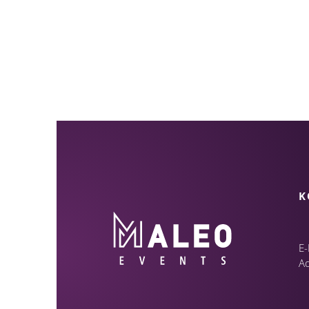
K
E-
A