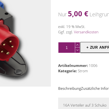
5,00
€
Nur
Leihgru
exkl. 19 % MwSt.
Ggf. zzgl.
Versandkosten
16er
+ ZUR ANF
Würfel
Menge
Artikelnummer:
1006
Kategorie:
Strom
Beschreibung
Zusätzliche Inf
16A Verteiler auf 3 Schuko