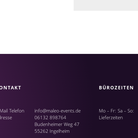
ONTAKT
BÜROZEITEN
Mail
Telefon
info@maleo-events.de
Mo – Fr:
Sa – So:
dresse
06132 898764
Lieferzeiten
Budenheimer Weg 47
55262 Ingelheim