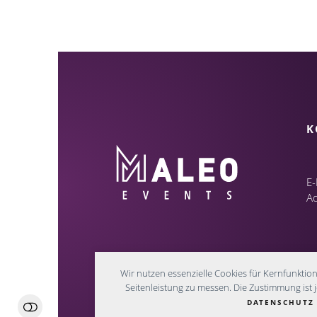
K
E-
A
Wir nutzen essenzielle Cookies für Kernfunktio
Seitenleistung zu messen. Die Zustimmung ist je
DATENSCHUTZ