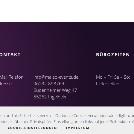
ONTAKT
BÜROZEITEN
Mail
Telefon
info@maleo-events.de
Mo – Fr:
Sa – So:
dresse
06132 898764
Lieferzeiten
Budenheimer Weg 47
55262 Ingelheim
nen und als Sicherheitsmerkmal. Optionale Cookies verwenden wir lediglich, u
derzeit über die Privatsphäre-Einstellung unten links auf jeder Seite widerruf
-
-
COOKIE-EINSTELLUNGEN
IMPRESSUM