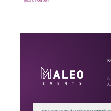
Jetzt bewerben
K
E-
A
Wir nutzen essenzielle Cookies für Kernfunktio