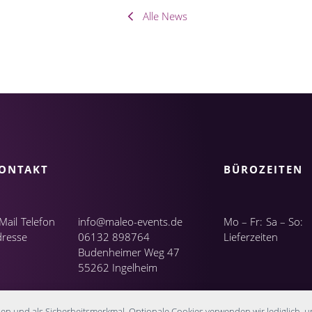
Alle News
ONTAKT
BÜROZEITEN
Mail
Telefon
info@maleo-events.de
Mo – Fr:
Sa – So:
dresse
06132 898764
Lieferzeiten
Budenheimer Weg 47
55262 Ingelheim
nen und als Sicherheitsmerkmal. Optionale Cookies verwenden wir lediglich, u